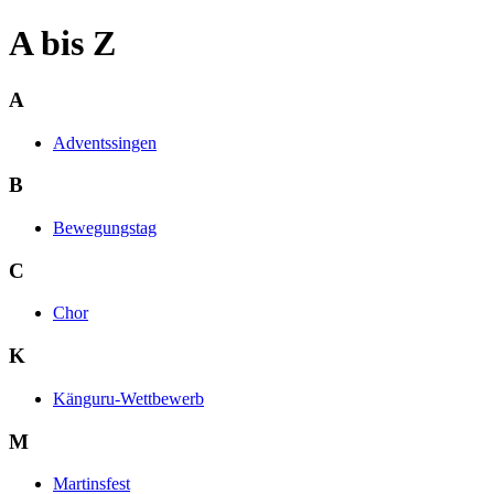
A bis Z
A
Adventssingen
B
Bewegungstag
C
Chor
K
Känguru-Wettbewerb
M
Martinsfest